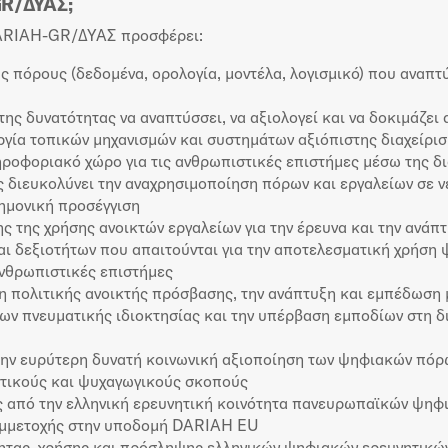
GR/ΔΥΑΣ;
DARIAH-GR/ΔΥΑΣ προσφέρει:
πόρους (δεδομένα, ορολογία, μοντέλα, λογισμικό) που αναπτύ
της δυνατότητας να αναπτύσσει, να αξιολογεί και να δοκιμάζει
γία τοπικών μηχανισμών και συστημάτων αξιόπιστης διαχείρι
ηροφοριακό χώρο για τις ανθρωπιστικές επιστήμες μέσω της δ
ς διευκολύνει την αναχρησιμοποίηση πόρων και εργαλείων σε 
τημονική προσέγγιση
ς της χρήσης ανοικτών εργαλείων για την έρευνα και την ανάπ
ι δεξιοτήτων που απαιτούνται για την αποτελεσματική χρήση
ανθρωπιστικές επιστήμες
 πολιτικής ανοικτής πρόσβασης, την ανάπτυξη και εμπέδωση 
ν πνευματικής ιδιοκτησίας και την υπέρβαση εμποδίων στη δ
ην ευρύτερη δυνατή κοινωνική αξιοποίηση των ψηφιακών πόρ
υτικούς και ψυχαγωγικούς σκοπούς
ς από την ελληνική ερευνητική κοινότητα πανευρωπαϊκών ψηφ
υμμετοχής στην υποδομή DARIAH EU
ητας, χρήσης και πρόσληψης ελληνικών ψηφιακών ερευνητικώ