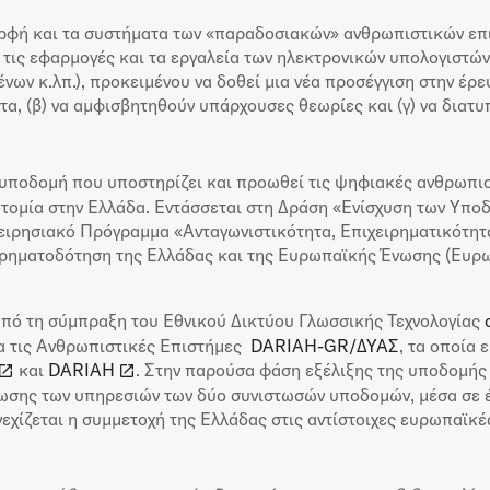
ορφή και τα συστήματα των «παραδοσιακών» ανθρωπιστικών επισ
ε τις εφαρμογές και τα εργαλεία των ηλεκτρονικών υπολογιστώ
νων κ.λπ.), προκειμένου να δοθεί μια νέα προσέγγιση στην έρευ
α, (β) να αμφισβητηθούν υπάρχουσες θεωρίες και (γ) να διατ
 υποδομή που υποστηρίζει και προωθεί τις ψηφιακές ανθρωπιστ
νοτομία στην Ελλάδα. Εντάσσεται στη Δράση «Ενίσχυση των Υπο
χειρησιακό Πρόγραμμα «Ανταγωνιστικότητα, Επιχειρηματικότητα
χρηματοδότηση της Ελλάδας και της Ευρωπαϊκής Ένωσης (Ευρ
ό τη σύμπραξη του Εθνικού Δικτύου Γλωσσικής Τεχνολογίας
α τις Ανθρωπιστικές Επιστήμες
DARIAH-GR/ΔΥΑΣ
, τα οποία 
και
DARIAH
. Στην παρούσα φάση εξέλιξης της υποδομής
ωσης των υπηρεσιών των δύο συνιστωσών υποδομών, μέσα σε έ
νεχίζεται η συμμετοχή της Ελλάδας στις αντίστοιχες ευρωπαϊκ