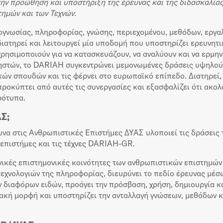
 την προώθηση και υποστήριξη της έρευνας και της διδασκαλία
ημών και των Τεχνών.
ογνωσίας, πληροφορίας, γνώσης, περιεχομένου, μεθόδων, εργα
διατηρεί και λειτουργεί μία υποδομή που υποστηρίζει ερευνητ
 χρησιμοποιούν για να κατασκευάζουν, να αναλύουν και να ερμ
ρηστών, το DARIAH συγκεντρώνει μεμονωμένες δράσεις υψηλού
ν σπουδών και τις φέρνει στο ευρωπαϊκό επίπεδο. Διατηρεί, 
προκύπτει από αυτές τις συνεργασίες και εξασφαλίζει ότι ακο
ρότυπα.
Σ;
υνα στις Ανθρωπιστικές Επιστήμες ΔΥΑΣ υλοποιεί τις δράσεις 
 επιστήμες και τις τέχνες DARIAH-GR.
νικές επιστημονικές κοινότητες των ανθρωπιστικών επιστημών 
τεχνολογιών της πληροφορίας, διευρύνει το πεδίο έρευνας μέσ
διαφόρων ειδών, προάγει την πρόσβαση, χρήση, δημιουργία 
κή μορφή και υποστηρίζει την ανταλλαγή γνώσεων, μεθόδων κ