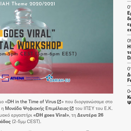
0
Ε
δ
ε
ε
0
Η
τ
D
0
Δ
F
0
Κ
ιο «
DH in the Time of Virus
» που διοργανώσαμε στο
Ψ
, η
Μονάδα Ψηφιακής Επιμέλειας
του ΙΠΣΥ του Ε.Κ.
τυακό εργαστήρι
«DH goes Viral»
, τη
Δευτέρα 26
λάδος
(2-5μμ CEST).