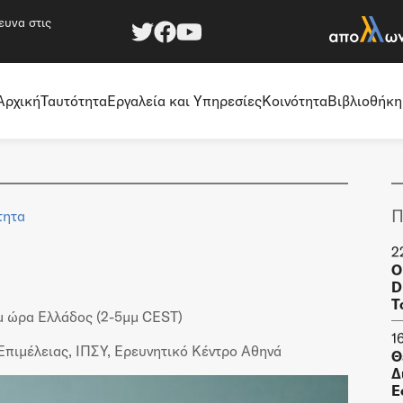
ευνα στις
Αρχική
Ταυτότητα
Εργαλεία και Υπηρεσίες
Κοινότητα
Βιβλιοθήκη
Π
τητα
2
O
D
T
μ ώρα Ελλάδος (2-5μμ CEST)
1
πιμέλειας, ΙΠΣΥ, Ερευνητικό Κέντρο Αθηνά
Θ
Δ
Ε