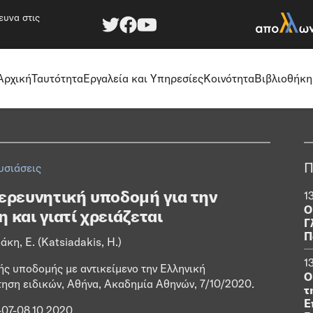
ευνα στις
Αρχική
Ταυτότητα
Εργαλεία και Υπηρεσίες
Κοινότητα
Βιβλιοθήκη
Π
υσιάσεις
ή ερευνητική υποδομή για την
1
Ο
και γιατί χρειάζεται
Γ
Π
, Ε. (Katsiadakis, H.)
1
ής υποδομής με αντικείμενο την Ελληνική
Ο
ηση ειδικών, Αθήνα, Ακαδημία Αθηνών, 7/10/2020.
τ
Ε
-07-08.10.2020