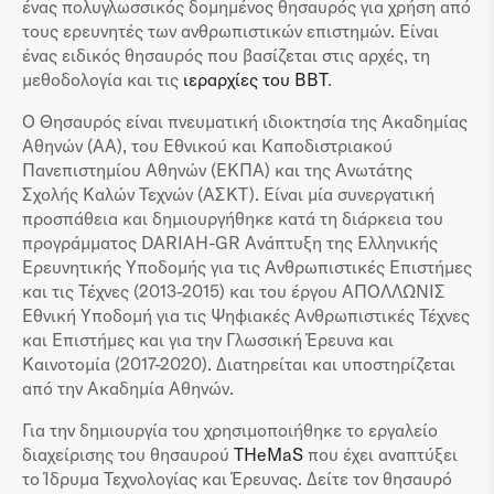
ένας πολυγλωσσικός δομημένος θησαυρός για χρήση από
τους ερευνητές των ανθρωπιστικών επιστημών. Είναι
ένας ειδικός θησαυρός που βασίζεται στις αρχές, τη
μεθοδολογία και τις
ιεραρχίες του BBT
.
Ο Θησαυρός είναι πνευματική ιδιοκτησία της Ακαδημίας
Αθηνών (ΑΑ), του Εθνικού και Καποδιστριακού
Πανεπιστημίου Αθηνών (ΕΚΠΑ) και της Ανωτάτης
Σχολής Καλών Τεχνών (ΑΣΚΤ). Είναι μία συνεργατική
προσπάθεια και δημιουργήθηκε κατά τη διάρκεια του
προγράμματος DARIAH-GR Ανάπτυξη της Ελληνικής
Ερευνητικής Υποδομής για τις Ανθρωπιστικές Επιστήμες
και τις Τέχνες (2013-2015) και του έργου ΑΠΟΛΛΩΝΙΣ
Εθνική Υποδομή για τις Ψηφιακές Ανθρωπιστικές Τέχνες
και Επιστήμες και για την Γλωσσική Έρευνα και
Καινοτομία (2017-2020). Διατηρείται και υποστηρίζεται
από την Ακαδημία Αθηνών.
Για την δημιουργία του χρησιμοποιήθηκε το εργαλείο
διαχείρισης του θησαυρού
THeMaS
που έχει αναπτύξει
το Ίδρυμα Τεχνολογίας και Έρευνας. Δείτε τον θησαυρό