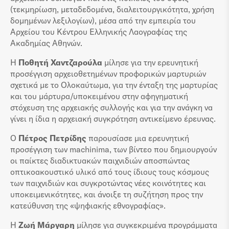
(τεκμηρίωση, μεταδεδομένα, διαλειτουργικότητα, χρήση
δομημένων λεξιλογίων), μέσα από την εμπειρία του
Αρχείου του Κέντρου Ελληνικής Λαογραφίας της
Ακαδημίας Αθηνών.
Η
Ποθητή Χαντζαρούλα
μίλησε για την ερευνητική
προσέγγιση αρχειοθετημένων προφορικών μαρτυριών
σχετικά με το Ολοκαύτωμα, για την ένταξη της μαρτυρίας
και του μάρτυρα/υποκειμένου στην αφηγηματική
στόχευση της αρχειακής συλλογής και για την ανάγκη να
γίνει η ίδια η αρχειακή συγκρότηση αντικείμενο έρευνας.
Ο
Πέτρος Πετρίδης
παρουσίασε μια ερευνητική
προσέγγιση των machinima, των βίντεο που δημιουργούν
οι παίκτες διαδικτυακών παιχνιδιών αποσπώντας
οπτικοακουστικό υλικό από τους ίδιους τους κόσμους
των παιχνιδιών και συγκροτώντας νέες κοινότητες και
υποκειμενικότητες, και άνοιξε τη συζήτηση προς την
κατεύθυνση της «ψηφιακής εθνογραφίας».
Η
Ζωή Μάργαρη
μίλησε για συγκεκριμένα προγράμματα