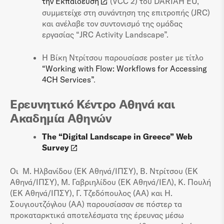
την Εκπαίδευση
(VCC 2) του DARIAH EU,
συμμετείχε στη συνάντηση της επιτροπής (JRC)
και ανέλαβε τον συντονισμό της ομάδας
εργασίας “JRC Activity Landscape”.
Η Βίκη Ντρίτσου παρουσίασε poster με τίτλο
“Working with Flow: Workflows for Accessing
4CH Services”
.
Ερευνητικό Κέντρο Αθηνά και
Ακαδημία Αθηνών
The “Digital Landscape in Greece” Web
Survey
Οι Μ. Ηλβανίδου (ΕΚ Αθηνά/ΙΠΣΥ), Β. Ντρίτσου (ΕΚ
Αθηνά/ΙΠΣΥ), Μ. Γαβριηλίδου (ΕΚ Αθηνά/ΙΕΛ), Κ. Πουλή
(ΕΚ Αθηνά/ΙΠΣΥ), Γ. Τζεδόπουλος (ΑΑ) και Η.
Σουγιουτζόγλου (ΑΑ) παρουσίασαν σε πόστερ τα
προκαταρκτικά αποτελέσματα της έρευνας μέσω